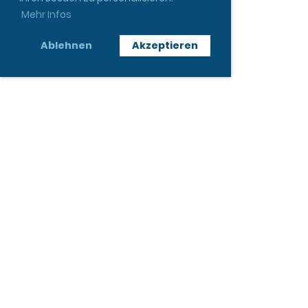
Mehr Infos
Ablehnen
Akzeptieren
Inhalt kann nicht angezeigt werden, da Cookies
abgelehnt wurden.
© Kulturring Waldbronn
Erstellt mit ClubDesk Vereinssoftware