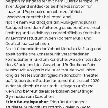
begann im Kindesalter mit dem Querflötenspiel. In
ihrer Jugend entdeckte sie ihre Faszination für
Jazz- und Popmusik und nahm zusätzlich
Saxophonunterricht bei Peter Lehel.
Nach einem Auslandsjahr am Musikgymnasium in
Budapest und dem Abitur zog es sie zunächst nach
Freiburg und Heidelberg, um schließlich in Karlsruhe
ihr Lehramtsstudium in den Fächern Musik und
Deutsch aufzunehmen.
Sie ist Stipendiatin der Yehudi Menuhin Stiftung und
spielt zahlreiche Konzerte mit verschiedenen
Formationen in und um Karlsruhe, wie dem Jazzduo
Herz&Seele und der Coverband Reflections. Beim
Musical Mit Vollgas in die 80er trat sie zwei Jahre
lang als festes Bandmitglied im Sandkorn-Theater
auf. Neben dem Studium unterrichtet sie seit 2020
in der Musikschule der Stadt Ettlingen Groß und
Klein und betreut die Bläserklassen der Ettlinger
Gymnasien am Saxophon.
Erina Beutelspacher
: Erina Beutelspacher
studierte Musik mit Hauptfach Klavier in Kyoto,