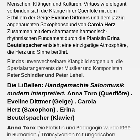
Menschen, Klängen und Kulturen. Virtuos wie elegant
verbinden sich die Klänge ihrer Querflöte mit dem
Schillern der Geige
Eveline Dittmer
s und dem jazzig
angehauchten Saxophonsound von
Carola Herz
.
Zusammen mit dem charmanten harmonisch-
rhythmischen Fundament durch die Pianistin
Erina
Beutelspacher
entsteht eine einzigartige Atmosphäre,
die Herz und Sinne berührt.
Für das unverwechselbare Klangbild sorgen u.a. die
Spezialarrangements der Musiker und Komponisten
Peter Schindler und Peter Lehel.
Die LiBellen:
Handgemachte Salonmusik
modern interpretiert
.
Anna Toro
(Querflöte) .
Eveline Dittmer
(Geige) .
Carola
Herz
(Saxophon) .
Erina
Beutelspacher
(Klavier)
Anna Toro
: Die Flötistin und Pädagogin wurde 1969
in Rumänien / Transylvanien mit ungarischen